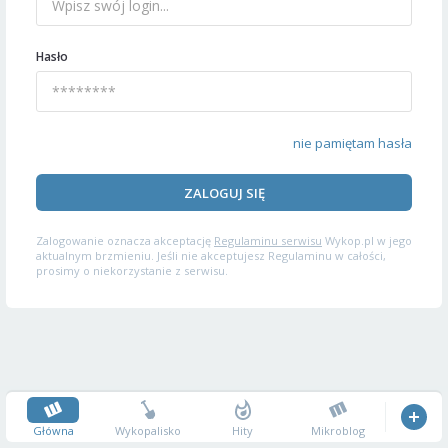
Hasło
nie pamiętam hasła
ZALOGUJ SIĘ
Zalogowanie oznacza akceptację
Regulaminu serwisu
Wykop.pl w jego
aktualnym brzmieniu. Jeśli nie akceptujesz Regulaminu w całości,
prosimy o niekorzystanie z serwisu.
Główna
Wykopalisko
Hity
Mikroblog