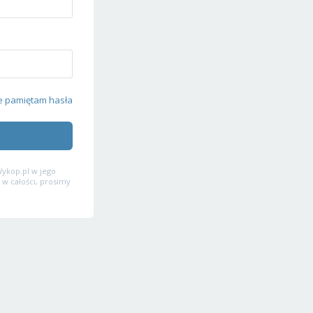
e pamiętam hasła
ykop.pl w jego
 w całości, prosimy