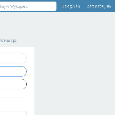
Zaloguj się
Zarejestruj się
ESTRACJA