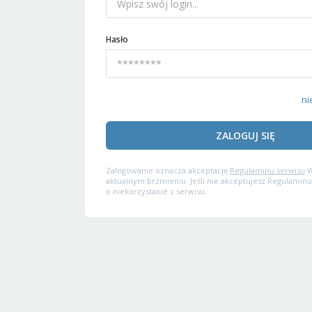
Hasło
ni
ZALOGUJ SIĘ
Zalogowanie oznacza akceptację
Regulaminu serwisu
W
aktualnym brzmieniu. Jeśli nie akceptujesz Regulaminu
o niekorzystanie z serwisu.