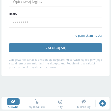
Hasło
nie pamiętam hasła
ZALOGUJ SIĘ
Zalogowanie oznacza akceptację
Regulaminu serwisu
Wykop.pl w jego
aktualnym brzmieniu. Jeśli nie akceptujesz Regulaminu w całości,
prosimy o niekorzystanie z serwisu.
Główna
Wykopalisko
Hity
Mikroblog