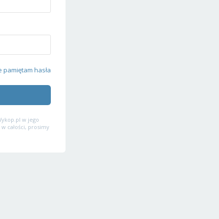
e pamiętam hasła
ykop.pl w jego
 w całości, prosimy