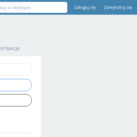
Zaloguj się
Zarejestruj się
ESTRACJA