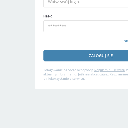
Hasło
ni
ZALOGUJ SIĘ
Zalogowanie oznacza akceptację
Regulaminu serwisu
W
aktualnym brzmieniu. Jeśli nie akceptujesz Regulaminu
o niekorzystanie z serwisu.