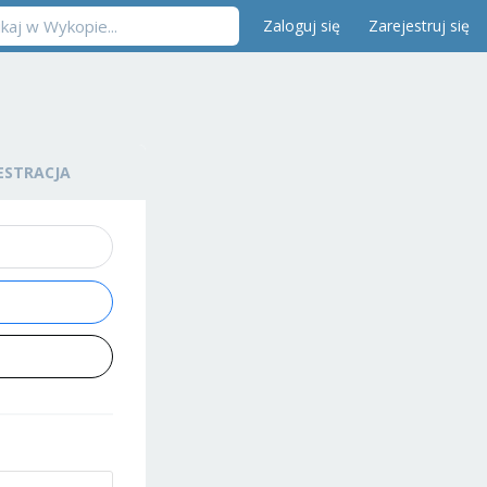
Zaloguj się
Zarejestruj się
ESTRACJA