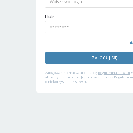
Hasło
ni
ZALOGUJ SIĘ
Zalogowanie oznacza akceptację
Regulaminu serwisu
W
aktualnym brzmieniu. Jeśli nie akceptujesz Regulaminu
o niekorzystanie z serwisu.