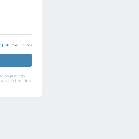
e pamiętam hasła
ykop.pl w jego
 w całości, prosimy