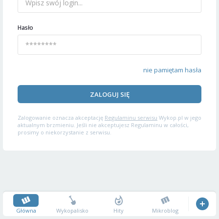
Hasło
nie pamiętam hasła
ZALOGUJ SIĘ
Zalogowanie oznacza akceptację
Regulaminu serwisu
Wykop.pl w jego
aktualnym brzmieniu. Jeśli nie akceptujesz Regulaminu w całości,
prosimy o niekorzystanie z serwisu.
Główna
Wykopalisko
Hity
Mikroblog