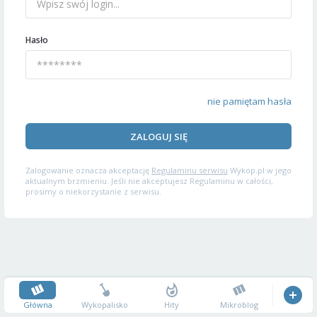
Hasło
nie pamiętam hasła
ZALOGUJ SIĘ
Zalogowanie oznacza akceptację
Regulaminu serwisu
Wykop.pl w jego
aktualnym brzmieniu. Jeśli nie akceptujesz Regulaminu w całości,
prosimy o niekorzystanie z serwisu.
Główna
Wykopalisko
Hity
Mikroblog