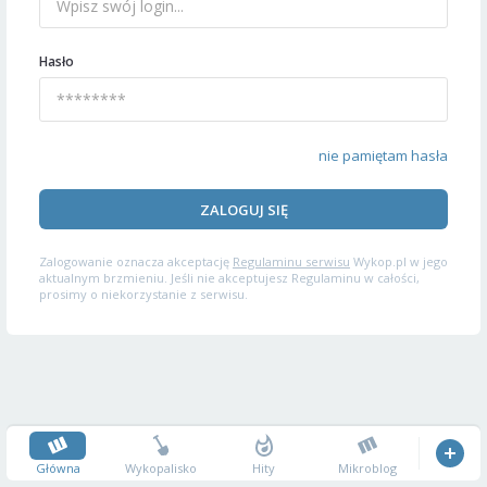
Hasło
nie pamiętam hasła
ZALOGUJ SIĘ
Zalogowanie oznacza akceptację
Regulaminu serwisu
Wykop.pl w jego
aktualnym brzmieniu. Jeśli nie akceptujesz Regulaminu w całości,
prosimy o niekorzystanie z serwisu.
Główna
Wykopalisko
Hity
Mikroblog