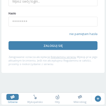
Hasło
nie pamiętam hasła
ZALOGUJ SIĘ
Zalogowanie oznacza akceptację
Regulaminu serwisu
Wykop.pl w jego
aktualnym brzmieniu. Jeśli nie akceptujesz Regulaminu w całości,
prosimy o niekorzystanie z serwisu.
Główna
Wykopalisko
Hity
Mikroblog