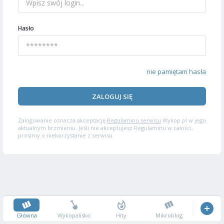
Hasło
nie pamiętam hasła
ZALOGUJ SIĘ
Zalogowanie oznacza akceptację
Regulaminu serwisu
Wykop.pl w jego
aktualnym brzmieniu. Jeśli nie akceptujesz Regulaminu w całości,
prosimy o niekorzystanie z serwisu.
Główna
Wykopalisko
Hity
Mikroblog