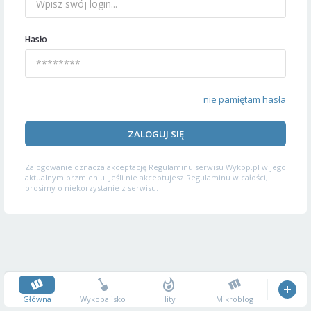
Hasło
nie pamiętam hasła
ZALOGUJ SIĘ
Zalogowanie oznacza akceptację
Regulaminu serwisu
Wykop.pl w jego
aktualnym brzmieniu. Jeśli nie akceptujesz Regulaminu w całości,
prosimy o niekorzystanie z serwisu.
Główna
Wykopalisko
Hity
Mikroblog