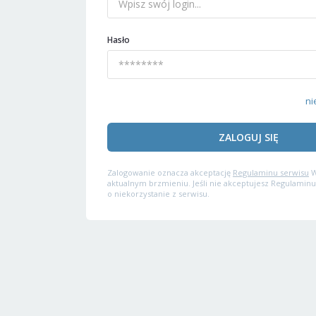
Hasło
ni
ZALOGUJ SIĘ
Zalogowanie oznacza akceptację
Regulaminu serwisu
W
aktualnym brzmieniu. Jeśli nie akceptujesz Regulaminu
o niekorzystanie z serwisu.