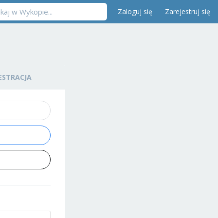
Zaloguj się
Zarejestruj się
ESTRACJA