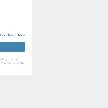
e pamiętam hasła
ykop.pl w jego
 w całości, prosimy