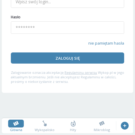
Hasło
nie pamiętam hasła
ZALOGUJ SIĘ
Zalogowanie oznacza akceptację
Regulaminu serwisu
Wykop.pl w jego
aktualnym brzmieniu. Jeśli nie akceptujesz Regulaminu w całości,
prosimy o niekorzystanie z serwisu.
Główna
Wykopalisko
Hity
Mikroblog