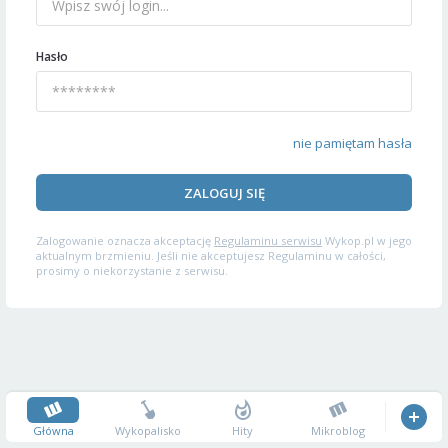
Hasło
nie pamiętam hasła
ZALOGUJ SIĘ
Zalogowanie oznacza akceptację
Regulaminu serwisu
Wykop.pl w jego
aktualnym brzmieniu. Jeśli nie akceptujesz Regulaminu w całości,
prosimy o niekorzystanie z serwisu.
Główna
Wykopalisko
Hity
Mikroblog