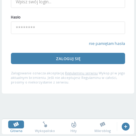
Hasło
nie pamiętam hasła
ZALOGUJ SIĘ
Zalogowanie oznacza akceptację
Regulaminu serwisu
Wykop.pl w jego
aktualnym brzmieniu. Jeśli nie akceptujesz Regulaminu w całości,
prosimy o niekorzystanie z serwisu.
Główna
Wykopalisko
Hity
Mikroblog