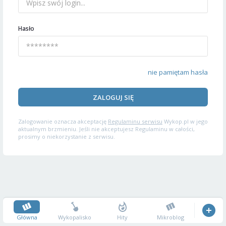
Hasło
nie pamiętam hasła
ZALOGUJ SIĘ
Zalogowanie oznacza akceptację
Regulaminu serwisu
Wykop.pl w jego
aktualnym brzmieniu. Jeśli nie akceptujesz Regulaminu w całości,
prosimy o niekorzystanie z serwisu.
Główna
Wykopalisko
Hity
Mikroblog