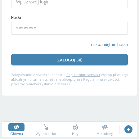
Hasło
nie pamiętam hasła
ZALOGUJ SIĘ
Zalogowanie oznacza akceptację
Regulaminu serwisu
Wykop.pl w jego
aktualnym brzmieniu. Jeśli nie akceptujesz Regulaminu w całości,
prosimy o niekorzystanie z serwisu.
Główna
Wykopalisko
Hity
Mikroblog