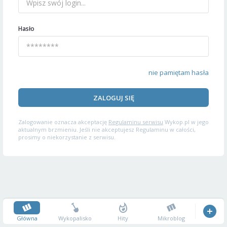
Hasło
nie pamiętam hasła
ZALOGUJ SIĘ
Zalogowanie oznacza akceptację
Regulaminu serwisu
Wykop.pl w jego
aktualnym brzmieniu. Jeśli nie akceptujesz Regulaminu w całości,
prosimy o niekorzystanie z serwisu.
Główna
Wykopalisko
Hity
Mikroblog