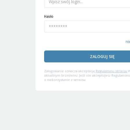
Hasło
ni
ZALOGUJ SIĘ
Zalogowanie oznacza akceptację
Regulaminu serwisu
W
aktualnym brzmieniu. Jeśli nie akceptujesz Regulaminu
o niekorzystanie z serwisu.