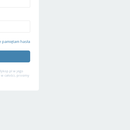
e pamiętam hasła
ykop.pl w jego
 w całości, prosimy