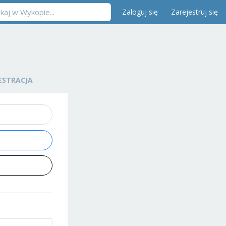
Zaloguj się
Zarejestruj się
ESTRACJA