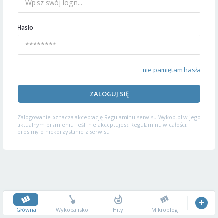
Hasło
nie pamiętam hasła
ZALOGUJ SIĘ
Zalogowanie oznacza akceptację
Regulaminu serwisu
Wykop.pl w jego
aktualnym brzmieniu. Jeśli nie akceptujesz Regulaminu w całości,
prosimy o niekorzystanie z serwisu.
Główna
Wykopalisko
Hity
Mikroblog