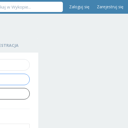
Zaloguj się
Zarejestruj się
ESTRACJA