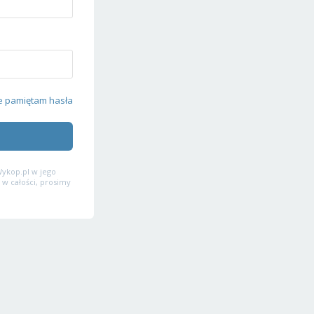
e pamiętam hasła
ykop.pl w jego
 w całości, prosimy