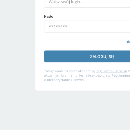
Hasło
ni
ZALOGUJ SIĘ
Zalogowanie oznacza akceptację
Regulaminu serwisu
W
aktualnym brzmieniu. Jeśli nie akceptujesz Regulaminu
o niekorzystanie z serwisu.