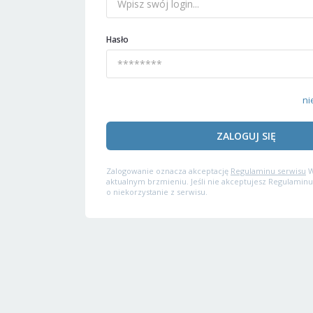
Hasło
ni
ZALOGUJ SIĘ
Zalogowanie oznacza akceptację
Regulaminu serwisu
W
aktualnym brzmieniu. Jeśli nie akceptujesz Regulaminu
o niekorzystanie z serwisu.