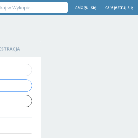
Zaloguj się
Zarejestruj się
ESTRACJA