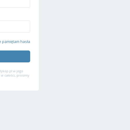
e pamiętam hasła
ykop.pl w jego
 w całości, prosimy