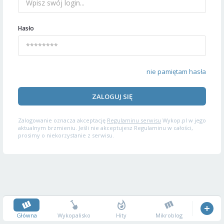
Hasło
nie pamiętam hasła
ZALOGUJ SIĘ
Zalogowanie oznacza akceptację
Regulaminu serwisu
Wykop.pl w jego
aktualnym brzmieniu. Jeśli nie akceptujesz Regulaminu w całości,
prosimy o niekorzystanie z serwisu.
Główna
Wykopalisko
Hity
Mikroblog