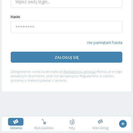
Hasło
nie pamiętam hasła
ZALOGUJ SIĘ
Zalogowanie oznacza akceptację
Regulaminu serwisu
Wykop.pl w jego
aktualnym brzmieniu. Jeśli nie akceptujesz Regulaminu w całości,
prosimy o niekorzystanie z serwisu.
Główna
Wykopalisko
Hity
Mikroblog