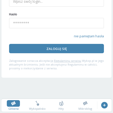
Hasło
nie pamiętam hasła
ZALOGUJ SIĘ
Zalogowanie oznacza akceptację
Regulaminu serwisu
Wykop.pl w jego
aktualnym brzmieniu. Jeśli nie akceptujesz Regulaminu w całości,
prosimy o niekorzystanie z serwisu.
Główna
Wykopalisko
Hity
Mikroblog