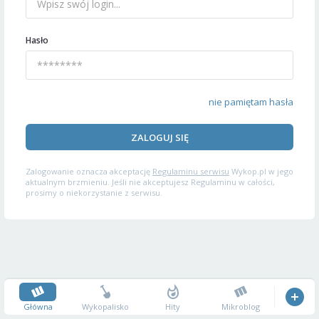
Hasło
nie pamiętam hasła
ZALOGUJ SIĘ
Zalogowanie oznacza akceptację
Regulaminu serwisu
Wykop.pl w jego
aktualnym brzmieniu. Jeśli nie akceptujesz Regulaminu w całości,
prosimy o niekorzystanie z serwisu.
Główna
Wykopalisko
Hity
Mikroblog