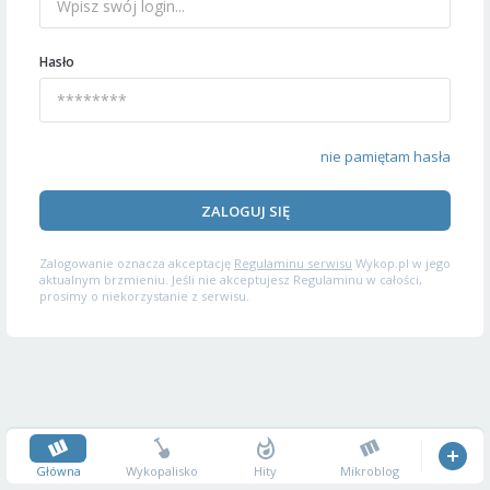
Hasło
nie pamiętam hasła
ZALOGUJ SIĘ
Zalogowanie oznacza akceptację
Regulaminu serwisu
Wykop.pl w jego
aktualnym brzmieniu. Jeśli nie akceptujesz Regulaminu w całości,
prosimy o niekorzystanie z serwisu.
Główna
Wykopalisko
Hity
Mikroblog