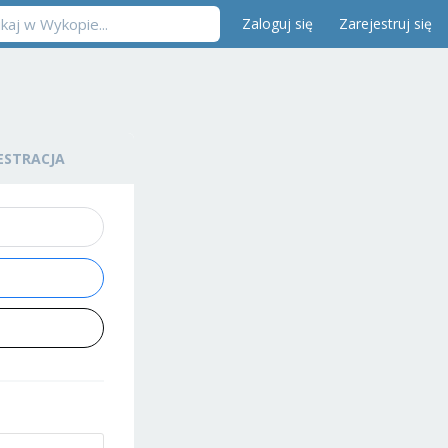
Zaloguj się
Zarejestruj się
ESTRACJA