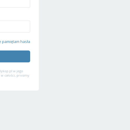
e pamiętam hasła
ykop.pl w jego
 w całości, prosimy