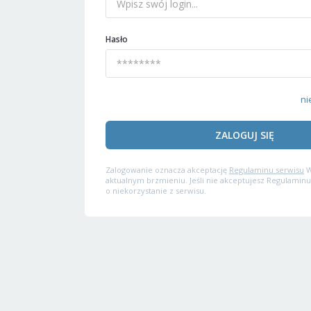
Hasło
ni
ZALOGUJ SIĘ
Zalogowanie oznacza akceptację
Regulaminu serwisu
W
aktualnym brzmieniu. Jeśli nie akceptujesz Regulaminu
o niekorzystanie z serwisu.