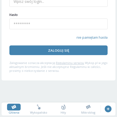
Hasło
nie pamiętam hasła
ZALOGUJ SIĘ
Zalogowanie oznacza akceptację
Regulaminu serwisu
Wykop.pl w jego
aktualnym brzmieniu. Jeśli nie akceptujesz Regulaminu w całości,
prosimy o niekorzystanie z serwisu.
Główna
Wykopalisko
Hity
Mikroblog