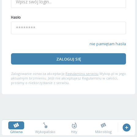
Hasło
nie pamiętam hasła
ZALOGUJ SIĘ
Zalogowanie oznacza akceptację
Regulaminu serwisu
Wykop.pl w jego
aktualnym brzmieniu. Jeśli nie akceptujesz Regulaminu w całości,
prosimy o niekorzystanie z serwisu.
Główna
Wykopalisko
Hity
Mikroblog