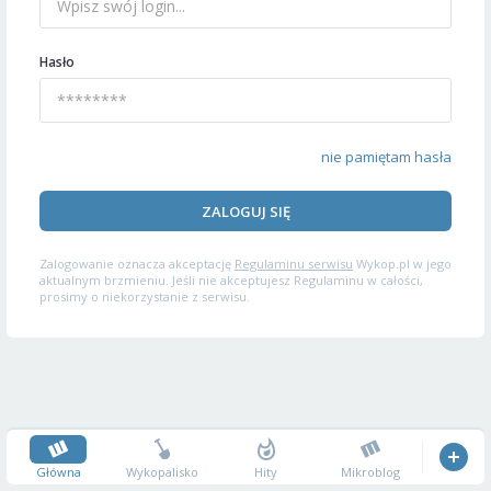
Hasło
nie pamiętam hasła
ZALOGUJ SIĘ
Zalogowanie oznacza akceptację
Regulaminu serwisu
Wykop.pl w jego
aktualnym brzmieniu. Jeśli nie akceptujesz Regulaminu w całości,
prosimy o niekorzystanie z serwisu.
Główna
Wykopalisko
Hity
Mikroblog