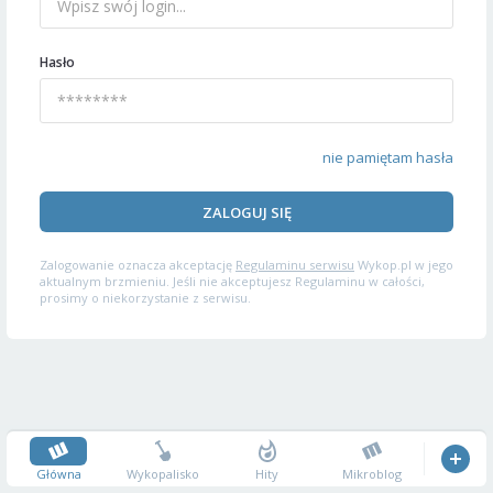
Hasło
nie pamiętam hasła
ZALOGUJ SIĘ
Zalogowanie oznacza akceptację
Regulaminu serwisu
Wykop.pl w jego
aktualnym brzmieniu. Jeśli nie akceptujesz Regulaminu w całości,
prosimy o niekorzystanie z serwisu.
Główna
Wykopalisko
Hity
Mikroblog