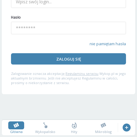
Hasło
nie pamiętam hasła
ZALOGUJ SIĘ
Zalogowanie oznacza akceptację
Regulaminu serwisu
Wykop.pl w jego
aktualnym brzmieniu. Jeśli nie akceptujesz Regulaminu w całości,
prosimy o niekorzystanie z serwisu.
Główna
Wykopalisko
Hity
Mikroblog