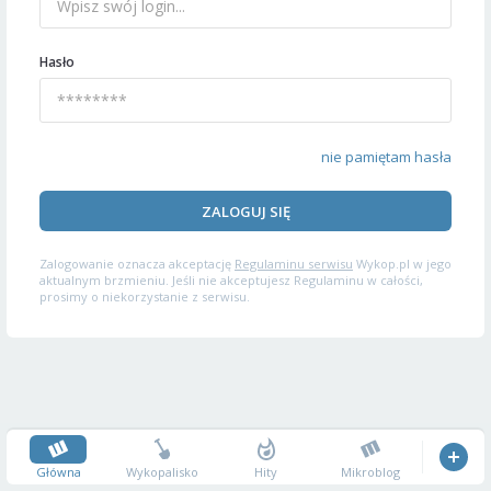
Hasło
nie pamiętam hasła
ZALOGUJ SIĘ
Zalogowanie oznacza akceptację
Regulaminu serwisu
Wykop.pl w jego
aktualnym brzmieniu. Jeśli nie akceptujesz Regulaminu w całości,
prosimy o niekorzystanie z serwisu.
Główna
Wykopalisko
Hity
Mikroblog