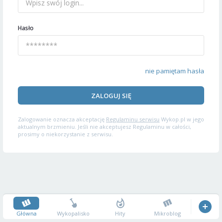
Hasło
nie pamiętam hasła
ZALOGUJ SIĘ
Zalogowanie oznacza akceptację
Regulaminu serwisu
Wykop.pl w jego
aktualnym brzmieniu. Jeśli nie akceptujesz Regulaminu w całości,
prosimy o niekorzystanie z serwisu.
Główna
Wykopalisko
Hity
Mikroblog