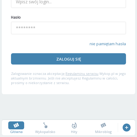
Hasło
nie pamiętam hasła
ZALOGUJ SIĘ
Zalogowanie oznacza akceptację
Regulaminu serwisu
Wykop.pl w jego
aktualnym brzmieniu. Jeśli nie akceptujesz Regulaminu w całości,
prosimy o niekorzystanie z serwisu.
Główna
Wykopalisko
Hity
Mikroblog