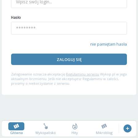
Hasło
nie pamiętam hasła
ZALOGUJ SIĘ
Zalogowanie oznacza akceptację
Regulaminu serwisu
Wykop.pl w jego
aktualnym brzmieniu. Jeśli nie akceptujesz Regulaminu w całości,
prosimy o niekorzystanie z serwisu.
Główna
Wykopalisko
Hity
Mikroblog