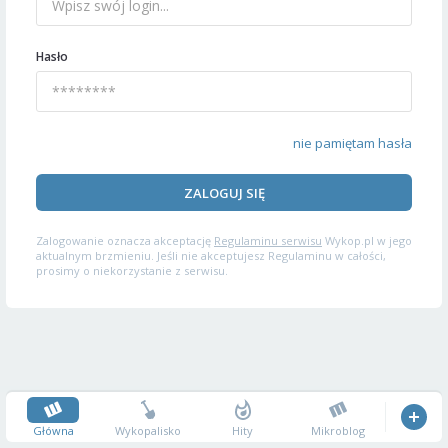
Hasło
nie pamiętam hasła
ZALOGUJ SIĘ
Zalogowanie oznacza akceptację
Regulaminu serwisu
Wykop.pl w jego
aktualnym brzmieniu. Jeśli nie akceptujesz Regulaminu w całości,
prosimy o niekorzystanie z serwisu.
Główna
Wykopalisko
Hity
Mikroblog