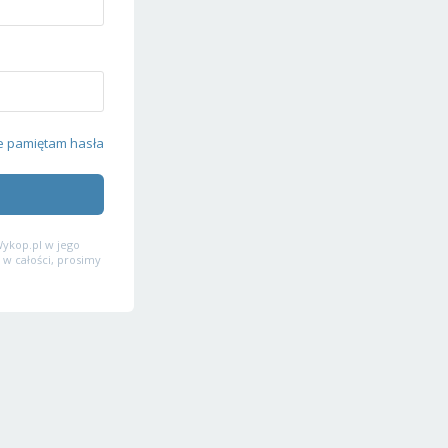
e pamiętam hasła
ykop.pl w jego
 w całości, prosimy