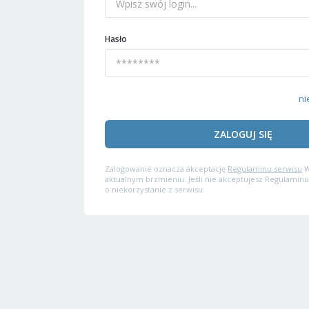
Hasło
ni
ZALOGUJ SIĘ
Zalogowanie oznacza akceptację
Regulaminu serwisu
W
aktualnym brzmieniu. Jeśli nie akceptujesz Regulaminu
o niekorzystanie z serwisu.