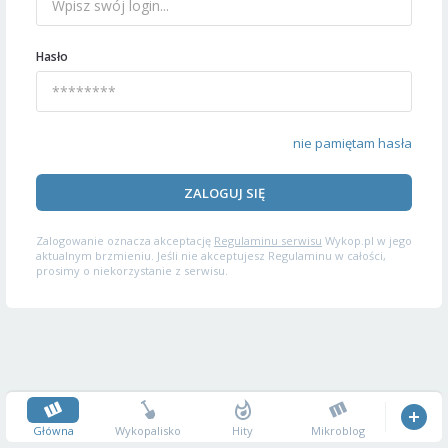
Hasło
nie pamiętam hasła
ZALOGUJ SIĘ
Zalogowanie oznacza akceptację
Regulaminu serwisu
Wykop.pl w jego
aktualnym brzmieniu. Jeśli nie akceptujesz Regulaminu w całości,
prosimy o niekorzystanie z serwisu.
Główna
Wykopalisko
Hity
Mikroblog