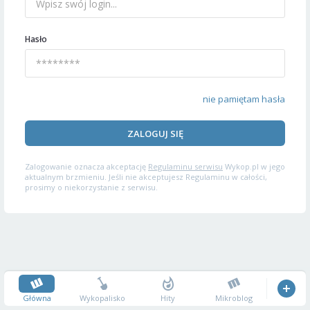
Hasło
nie pamiętam hasła
ZALOGUJ SIĘ
Zalogowanie oznacza akceptację
Regulaminu serwisu
Wykop.pl w jego
aktualnym brzmieniu. Jeśli nie akceptujesz Regulaminu w całości,
prosimy o niekorzystanie z serwisu.
Główna
Wykopalisko
Hity
Mikroblog