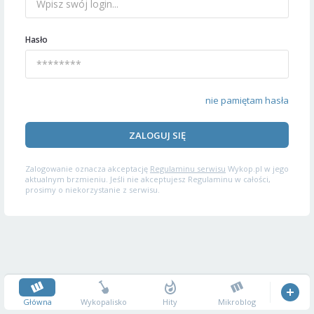
Hasło
nie pamiętam hasła
ZALOGUJ SIĘ
Zalogowanie oznacza akceptację
Regulaminu serwisu
Wykop.pl w jego
aktualnym brzmieniu. Jeśli nie akceptujesz Regulaminu w całości,
prosimy o niekorzystanie z serwisu.
Główna
Wykopalisko
Hity
Mikroblog