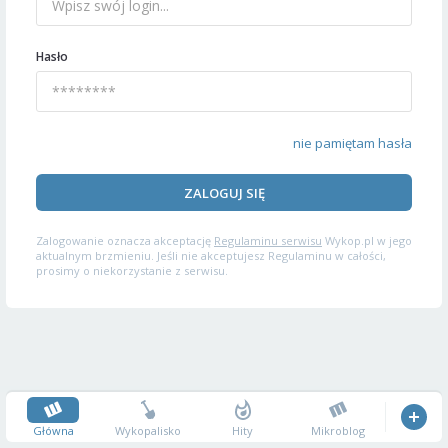
Hasło
nie pamiętam hasła
ZALOGUJ SIĘ
Zalogowanie oznacza akceptację
Regulaminu serwisu
Wykop.pl w jego
aktualnym brzmieniu. Jeśli nie akceptujesz Regulaminu w całości,
prosimy o niekorzystanie z serwisu.
Główna
Wykopalisko
Hity
Mikroblog