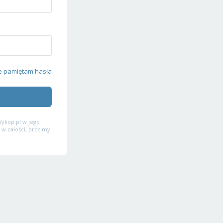
e pamiętam hasła
ykop.pl w jego
 w całości, prosimy