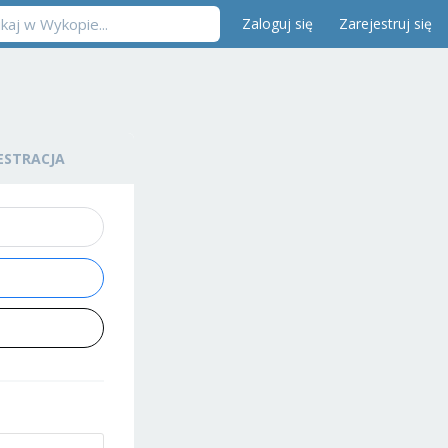
Zaloguj się
Zarejestruj się
ESTRACJA