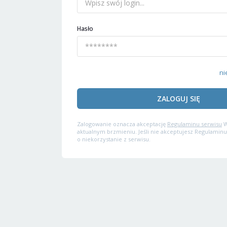
Hasło
ni
ZALOGUJ SIĘ
Zalogowanie oznacza akceptację
Regulaminu serwisu
W
aktualnym brzmieniu. Jeśli nie akceptujesz Regulaminu
o niekorzystanie z serwisu.