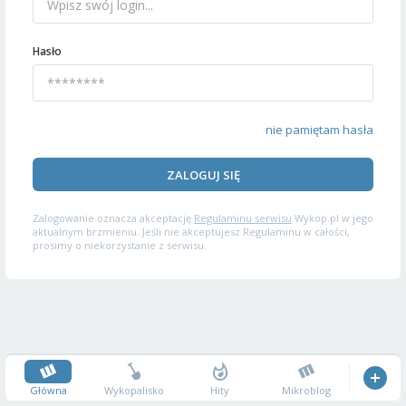
Hasło
nie pamiętam hasła
ZALOGUJ SIĘ
Zalogowanie oznacza akceptację
Regulaminu serwisu
Wykop.pl w jego
aktualnym brzmieniu. Jeśli nie akceptujesz Regulaminu w całości,
prosimy o niekorzystanie z serwisu.
Główna
Wykopalisko
Hity
Mikroblog