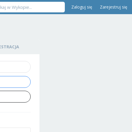
Zaloguj się
Zarejestruj się
ESTRACJA