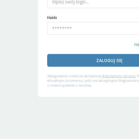
Hasło
ni
ZALOGUJ SIĘ
Zalogowanie oznacza akceptację
Regulaminu serwisu
W
aktualnym brzmieniu. Jeśli nie akceptujesz Regulaminu
o niekorzystanie z serwisu.