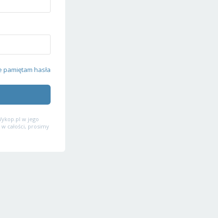
e pamiętam hasła
ykop.pl w jego
 w całości, prosimy