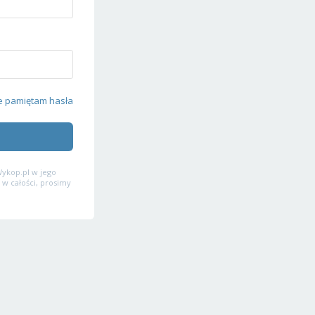
e pamiętam hasła
ykop.pl w jego
 w całości, prosimy