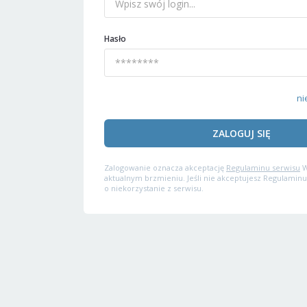
Hasło
ni
ZALOGUJ SIĘ
Zalogowanie oznacza akceptację
Regulaminu serwisu
W
aktualnym brzmieniu. Jeśli nie akceptujesz Regulaminu
o niekorzystanie z serwisu.