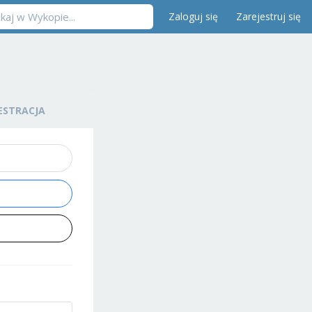
Zaloguj się
Zarejestruj się
ESTRACJA