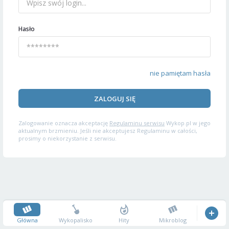
Hasło
nie pamiętam hasła
ZALOGUJ SIĘ
Zalogowanie oznacza akceptację
Regulaminu serwisu
Wykop.pl w jego
aktualnym brzmieniu. Jeśli nie akceptujesz Regulaminu w całości,
prosimy o niekorzystanie z serwisu.
Główna
Wykopalisko
Hity
Mikroblog