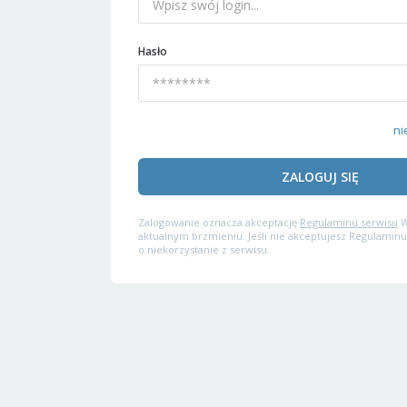
Hasło
ni
ZALOGUJ SIĘ
Zalogowanie oznacza akceptację
Regulaminu serwisu
W
aktualnym brzmieniu. Jeśli nie akceptujesz Regulaminu
o niekorzystanie z serwisu.