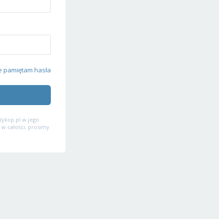
e pamiętam hasła
ykop.pl w jego
 w całości, prosimy