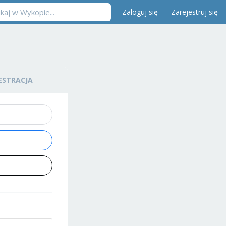
Zaloguj się
Zarejestruj się
ESTRACJA