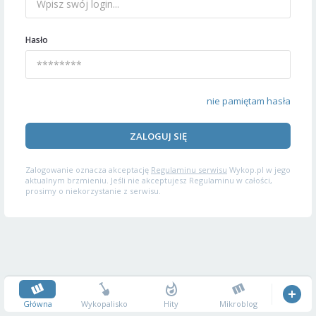
Hasło
nie pamiętam hasła
ZALOGUJ SIĘ
Zalogowanie oznacza akceptację
Regulaminu serwisu
Wykop.pl w jego
aktualnym brzmieniu. Jeśli nie akceptujesz Regulaminu w całości,
prosimy o niekorzystanie z serwisu.
Główna
Wykopalisko
Hity
Mikroblog